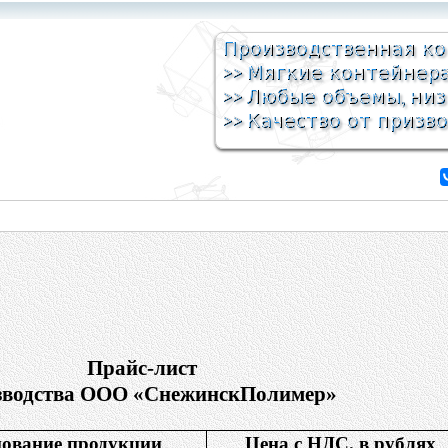
Прайс-лист
зводства ООО «СнежинскПолимер»
ование продукции
Цена с НДС, в рублях