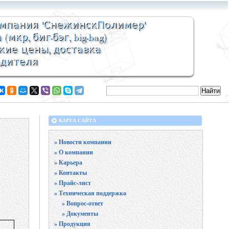
КАРТА САЙТА
» Новости компании
» О компании
» Карьера
» Контакты
» Прайс-лист
» Техническая поддержка
» Вопрос-ответ
» Документы
» Продукция