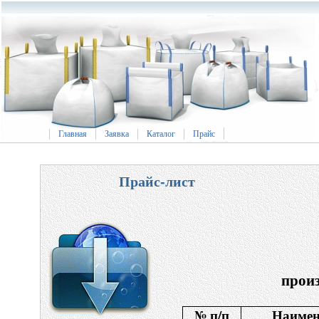
Главная
Заявка
Каталог
Прайс
Прайс-лист
прои
№ п/п
Наимен