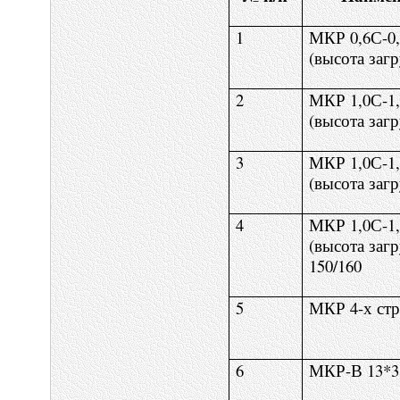
1
МКР 0,6С-0
(высота загр
2
МКР 1,0С-1
(высота загр
3
МКР 1,0С-1
(высота загр
4
МКР 1,0С-1
(высота заг
150/160
5
МКР 4-х стр
6
МКР-В 13*3