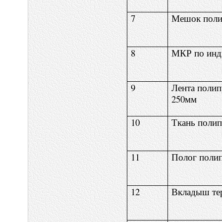
7
Мешок поли
8
МКР по инд
9
Лента полип
250мм
10
Ткань полип
11
Полог поли
12
Вкладыш те