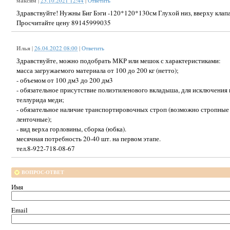
максим
|
25.10.2021 12:44
|
Ответить
Здравствуйте! Нужны Биг Бэги -120*120*130см Глухой низ, вверху клап
Просчитайте цену 89145999035
Илья
|
26.04.2022 08:00
|
Ответить
Здравствуйте, можно подобрать МКР или мешок с характеристиками:
масса загружаемого материала от 100 до 200 кг (нетто);
- объемом от 100 дм3 до 200 дм3
- обязательное присутствие полиэтиленового вкладыша, для исключения 
теллурида меди;
- обязательное наличие транспортировочных строп (возможно стропные
ленточные);
- вид верха горловины, сборка (юбка).
месячная потребность 20-40 шт. на первом этапе.
тел.8-922-718-08-67
ВОПРОС-ОТВЕТ
Имя
Email