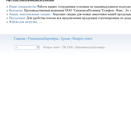
»
Наши специалисты
: Работа наших сотрудников основана на индивидуальном подходе
»
Контакты
: Производственная компания ООО "СнежинскПолимер"Телефон: Факс: Эл. поч
»
Акция, максимальные скидки.
: Хорошие скидки для новых заказчиков нашей продукции
»
Продукция
: Для удобства поиска вся предлагаемая продукция сгруппирована по разд
»
Файлы для загрузки
: ...
Главная
Реквизиты
Партнёры
Архив
Вопрос-ответ
|
|
|
Вопрос-ответ - ПК ООО «Вишневогорскполимер»