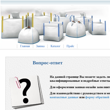
Главная
Заявка
Каталог
Прайс
Вопрос-ответ
На данной странице Вы можете задать л
квалифицированные и подробные ответы
Для оформления заявки онлайн заполни
Для взаимодействия с руководством и м
контактные данные
или
форму обратной 