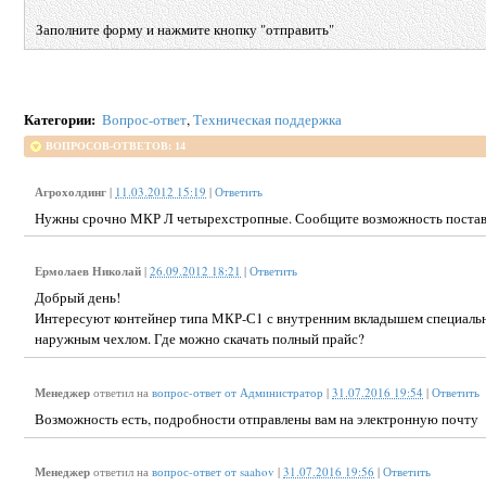
Заполните форму и нажмите кнопку "отправить"
Категории
:
Вопрос-ответ
,
Техническая поддержка
ВОПРОСОВ-ОТВЕТОВ: 14
Агрохолдинг
|
11.03.2012 15:19
|
Ответить
Нужны срочно МКР Л четырехстропные. Сообщите возможность поставк
Ермолаев Николай
|
26.09.2012 18:21
|
Ответить
Добрый день!
Интересуют контейнер типа МКР-С1 с внутренним вкладышем специальн
наружным чехлом. Где можно скачать полный прайс?
Менеджер
ответил на
вопрос-ответ от Администратор
|
31.07.2016 19:54
|
Ответить
Возможность есть, подробности отправлены вам на электронную почту
Менеджер
ответил на
вопрос-ответ от saahov
|
31.07.2016 19:56
|
Ответить