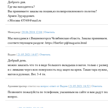
Доброго дня.
Где вы находитесь?
Вы принимаете заказы на пошив,из полипропиленового полотна?
Армен Эдуардович.
г.Москва 45548@mail.ru
Менеджер
|
20.06.2018 12:04
|
Ответить
Мы находимся г.Вишневогорск Челябинская область. Заказы принимаем. 
соответствующем разделе: https://бигбег.рф/magazin.html
Вадим
|
21.05.2021 14:07
|
Ответить
Добрый день.
можно заказать что то в виде большого вкладыша в вагон. только с размера
и с лямками через всю поверхность под зацеп на крюк. Такая тара нужна
матов в рулонах. Вес 3-4 тн.
Администратор
ответил на
вопрос-ответ от Вадим
|
21.05.2021 18:52
|
Ответить
Позвоните пожалуйста по телефонам, указанным на сайте и вам дадут по
вопрос.